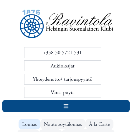
+358 50 5721 531
Aukioloajat
Yhteydenotto/ tarjouspyyntö
Varaa pöytä
Avaa navigointi
Lounas
Noutopöytälounas
À la Carte