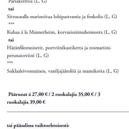
Parsakeittoa (L, G)
tai
Sitruunalla marinoitua lohipastramia ja fenkolia (L, G)
***
Kuhaa á la Mannerheim, korvasienimuhennosta (L, G)
tai
Häränfileenoisetit, portviinikastiketta ja rosmariini-
perunaterriini (L, G)
***
Suklaaleivonnainen, vaniljajäätelöä ja mansikoita (L, G)
Pääruoat á 27,00 € / 2 ruokalajia 35,00 € / 3
ruokalajia 39,00 €
_______________________________________________
tai pääsalissa vaihtoehtoisesti: