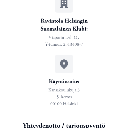
Ravintola Helsingin
Suomalainen Klubi:
Viaporin Deli Oy
Y-tunnus: 2313408-7
Käyntiosoite:
Kansakoulukuja 3
5. kerros
00100 Helsinki
Yhteydenotto / tarjouspyyntö